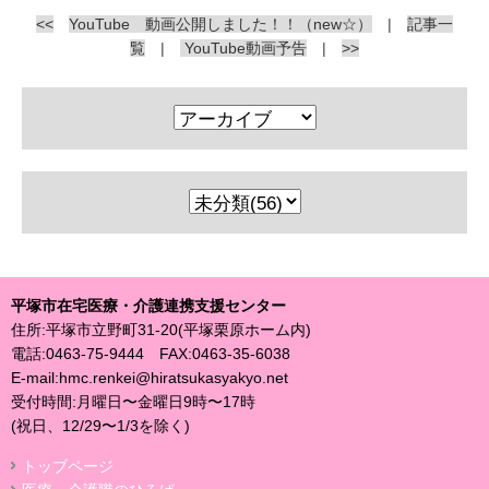
<<
YouTube 動画公開しました！！（new☆）
|
記事一
覧
|
YouTube動画予告
|
>>
平塚市在宅医療・介護連携支援センター
住所:平塚市立野町31-20(平塚栗原ホーム内)
電話:0463-75-9444 FAX:0463-35-6038
E-mail:hmc.renkei@hiratsukasyakyo.net
受付時間:月曜日〜金曜日9時〜17時
(祝日、12/29〜1/3を除く)
トッブページ