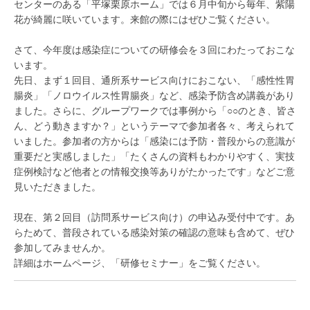
センターのある「平塚栗原ホーム」では６月中旬から毎年、紫陽
花が綺麗に咲いています。来館の際にはぜひご覧ください。
さて、今年度は感染症についての研修会を３回にわたっておこな
います。
先日、まず１回目、通所系サービス向けにおこない、「感性性胃
腸炎」「ノロウイルス性胃腸炎」など、感染予防含め講義があり
ました。さらに、グループワークでは事例から「○○のとき、皆さ
ん、どう動きますか？」というテーマで参加者各々、考えられて
いました。参加者の方からは「感染には予防・普段からの意識が
重要だと実感しました」「たくさんの資料もわかりやすく、実技
症例検討など他者との情報交換等ありがたかったです」などご意
見いただきました。
現在、第２回目（訪問系サービス向け）の申込み受付中です。あ
らためて、普段されている感染対策の確認の意味も含めて、ぜひ
参加してみませんか。
詳細はホームページ、「研修セミナー」をご覧ください。