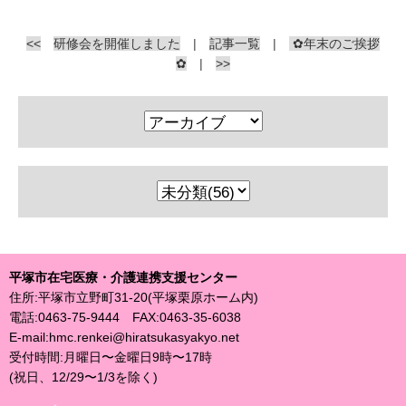
<<
研修会を開催しました
|
記事一覧
|
✿年末のご挨拶
✿
|
>>
平塚市在宅医療・介護連携支援センター
住所:平塚市立野町31-20(平塚栗原ホーム内)
電話:0463-75-9444 FAX:0463-35-6038
E-mail:hmc.renkei@hiratsukasyakyo.net
受付時間:月曜日〜金曜日9時〜17時
(祝日、12/29〜1/3を除く)